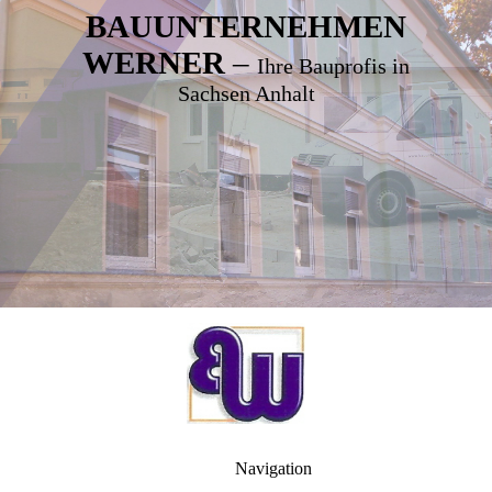
BAUUNTERNEHMEN
WERNER
–
Ihre Bauprofis in
Sachsen Anhalt
Navigation