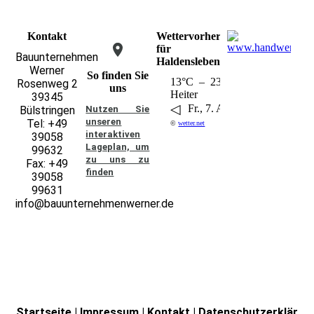
Kontakt
Wettervorhersage
für
Bauunternehmen
Haldensleben
Werner
So finden Sie
13°C – 23°C
Rosenweg 2
uns
Heiter
39345
◁
▶
Fr., 7. Aug..
Bülstringen
Nutzen Sie
unseren
Tel: +49
©
wetter.net
interaktiven
39058
La­ge­plan, um
99632
zu uns zu
Fax: +49
finden
39058
99631
info@bauunternehmenwerner.de
Startseite
|
Impressum
|
Kontakt
|
Datenschutzerklär