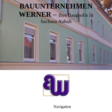
BAUUNTERNEHMEN
WERNER
–
Ihre Bauprofis in
Sachsen Anhalt
Navigation