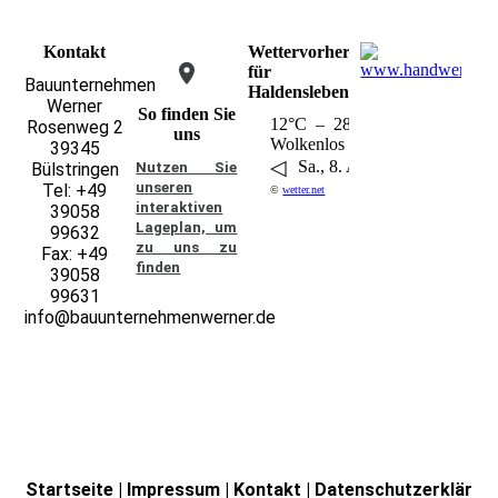
Kontakt
Wettervorhersage
für
Bauunternehmen
Haldensleben
Werner
So finden Sie
12°C – 28°C
Rosenweg 2
uns
Wolkenlos
39345
◁
▶
Sa., 8. Aug..
Bülstringen
Nutzen Sie
unseren
Tel: +49
©
wetter.net
interaktiven
39058
La­ge­plan, um
99632
zu uns zu
Fax: +49
finden
39058
99631
info@bauunternehmenwerner.de
Startseite
|
Impressum
|
Kontakt
|
Datenschutzerklär